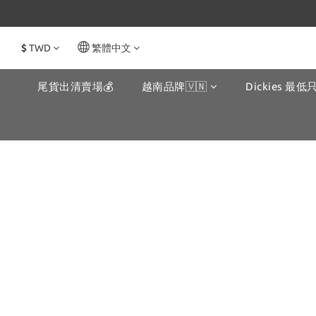
$
TWD
繁體中文
尾貨出清賣場💰
越南品牌🇻🇳
Dickies 最低只