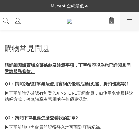
Dickies 最低$280起🔥
Mucent 全網最低🔥
Dickies 最低$280起🔥
購物常見問題
請詳細閱讀賣場全部條款及注意事項，下單後即視為您已詳閱且同
意該服務條款。
Q1：請問我的訂單無法使用官網的優惠活動(免運、折扣優惠等)?
▶下單前請先確認有無登入XINSTORE官網會員，如使用免會員快速
結帳方式，將無法享有官網的任何優惠活動。
Q2：請問下單後要怎麼查看我的訂單?
▶下單前請申辦會員並記得登入
才可看到訂購紀錄。