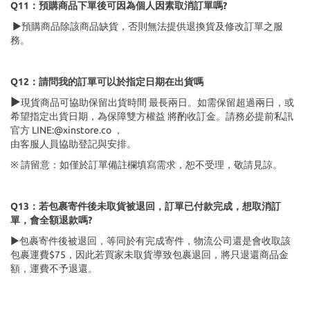
Q11：預購商品下單後可因為個人因素取消訂單嗎?
▶預購商品除該商品缺貨，否則無法提供退換貨及修改訂單之服
務。
Q12：請問我的訂單可以於指定日期在出貨嗎
▶
現貨商品可協助保留出貨時間 最長兩日。如需保留超過兩日，或
希望指定出貨日期，為保障雙方權益 將酌收訂金。請務必提前私訊
官方 LINE:@xinstore.co ，
由客服人員協助登記與安排。
※ 請留意：如僅於訂單備註欄填寫需求，恕不受理，敬請見諒。
Q13：若包裹寄件後未取貨被退回，訂單已付款完成，想取消訂
單，會全額退款嗎?
▶包裹寄件後被退回，等同於有完成寄件，物流公司還是會收取該
包裹運費$75，因此若買家未取貨導致包裹退回，將只退還商品金
額，運費不予退還。