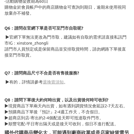
-活動購物金效期為60日
購物金於會員帳戶中的商店購物金可查詢到期日，逾期未使用視同
放棄亦不補發。
Q6：請問在官網下單是否可至門市自取呢?
▶官網下單無法更改為門市取，建議如有自取的需求請直接私訊門
市IG：xinstore_zhongli
請門市人員預定或是保留商品並安排取貨時間，請勿網路下單後直
接至門市取貨。
Q7：請問商品尺寸不合是否有售後服務?
▶有的，詳情請參考
退換貨須知
。
Q8：請問下單後大約何時出貨，以及出貨後何時可收到?
▶現貨商品下單兩天內出貨，如有遇到調貨情況會延誤2-7天左右。
▶預購商品下單後『預計』2-4週工作天，不含假日。
▶超商店到店-寄出約2-4個配送天即可抵達取件門市。
▶順豐宅配-平日寄出隔天或是後天可收到，假日不進行配送。
國外代購商品變化大，可能遇到廠商砍單或是店家缺貨需另