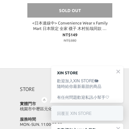
SOLD OUT
<日本連線中> Convenience Wear x Family
Mart 日本限定 全家 襪子 木村拓哉同款 厚
底 長襪 中筒襪 綠藍條紋
NT$149
NT$380
XIN STORE
歡迎加入XIN STORE🐘
隨時給你最新最甜的商品
STORE
有任何問題歡迎私訊小幫手🤍
實體門市
桃園市中壢區元化路23號
回覆至 XIN STORE
服務時間
MON.-SUN. 11:00-22:00