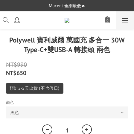
Dickies 最低只要$5XX!!
Mucent 全網最低🔥
Dickies 最低只要$5XX!!
Polywell 寶利威爾 萬國充 多合一 30W
Type-C+雙USB-A 轉接頭 兩色
NT$990
NT$650
預計3-5天出貨 (不含假日)
顏色