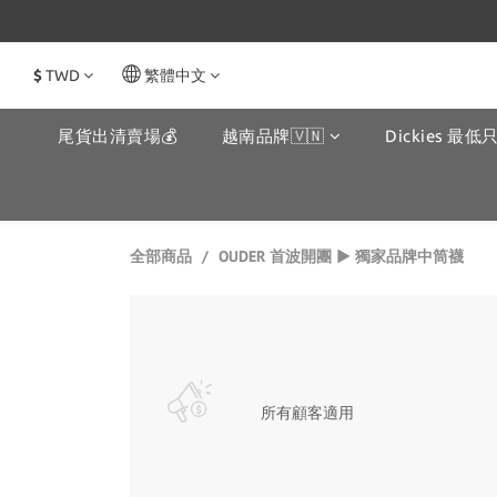
$
TWD
繁體中文
尾貨出清賣場💰
越南品牌🇻🇳
Dickies 最低只
OUDER 首波開團 ▶️ 獨家品牌中筒襪
全部商品
所有顧客適用