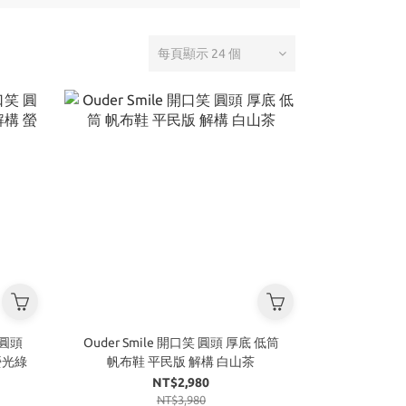
每頁顯示 24 個
 圓頭
Ouder Smile 開口笑 圓頭 厚底 低筒
螢光綠
帆布鞋 平民版 解構 白山茶
NT$2,980
NT$3,980