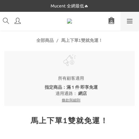
Dickies 最低$280起🔥
Mucent 全網最低🔥
Dickies 最低$280起🔥
馬上下單1雙就免運！
全部商品
所有顧客適用
指定商品：滿 1 件 即享免運
適用通路：
網店
條款與細則
馬上下單1雙就免運！