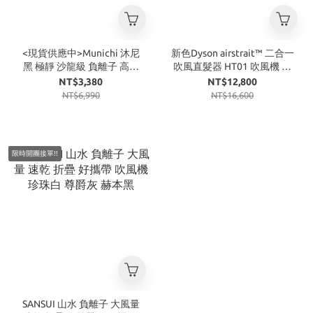
<現貨供應中>Munichi 沐尼
新色Dyson airstrait™ 二合一
黑 極靜 沙龍級 負離子 高速
吹風直髮器 HT01 吹風機 普
大風量 吹風機 典雅白 海軍藍
魯士藍 櫻花粉 灰紫
NT$3,380
NT$12,800
NT$6,990
NT$16,600
限時開團接單!!
SANSUI 山水 負離子 大風量