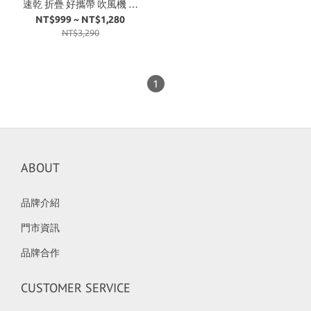
速乾 折疊 好攜帶 吹風機 珍
珠白 尊爵灰 赫本黑
NT$999 ~ NT$1,280
NT$3,290
1
ABOUT
品牌介紹
門市資訊
品牌合作
CUSTOMER SERVICE