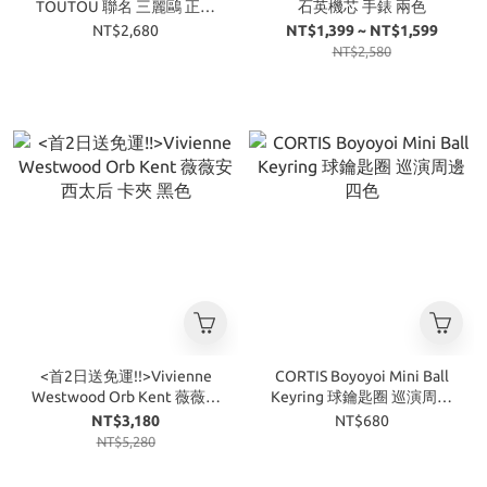
TOUTOU 聯名 三麗鷗 正版
石英機芯 手錶 兩色
授權 天生一對 水桶包
NT$2,680
NT$1,399 ~ NT$1,599
NT$2,580
<首2日送免運!!>Vivienne
CORTIS Boyoyoi Mini Ball
Westwood Orb Kent 薇薇安
Keyring 球鑰匙圈 巡演周邊
西太后 卡夾 黑色
四色
NT$3,180
NT$680
NT$5,280