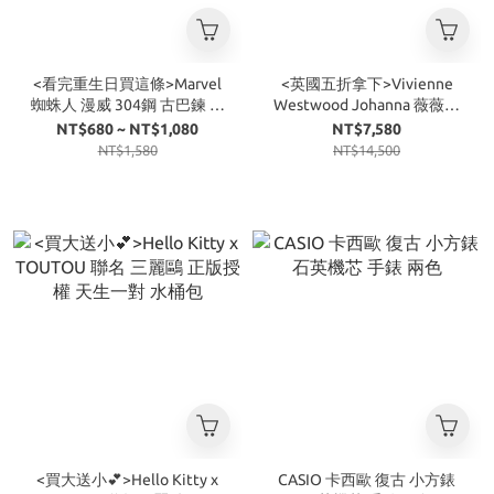
<看完重生日買這條>Marvel
<英國五折拿下>Vivienne
蜘蛛人 漫威 304鋼 古巴鍊 項
Westwood Johanna 薇薇安
鍊 四款
西太后 荔紋 皮革 口金包 黑
NT$680 ~ NT$1,080
NT$7,580
NT$1,580
NT$14,500
<買大送小💕>Hello Kitty x
CASIO 卡西歐 復古 小方錶