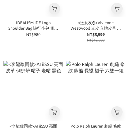
IDEALISM IDE Logo
<送女友⌚>Vivienne
Shoulder Bag 隨行小包 側背
Westwood 真皮 立體皮革 經
包 三色
典LOGO 石英機芯 手錶 3色
NT$980
NT$5,999
NT$12,800
<李龍馥同款>ATiiSSU 亮面
Polo Ralph Lauren 刺繡 條紋