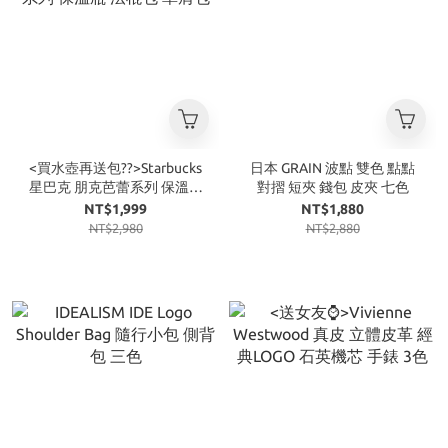
<買水壺再送包??>Starbucks
日本 GRAIN 波點 雙色 點點
星巴克 朋克芭蕾系列 保溫瓶
對摺 短夾 錢包 皮夾 七色
法棍包 單肩包
NT$1,999
NT$1,880
NT$2,980
NT$2,880