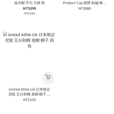
漁夫帽 字勾 方標 黑
Product Cap 標牌 刺繡 棒球
帽 鴨舌帽
NT$399
NT$880
NT$580
United Athle UA 日本限定
尼龍 五分割帽 老帽 帽子 四
色
NT$330