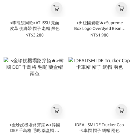
<李龍馥同款>ATiiSSU 亮面
<田柾國愛帽🔥>Supreme
皮革 側綁帶 帽子 老帽 黑色
Box Logo Overdyed Beanie
針織帽 毛帽 兩色
NT$3,280
NT$1,980
<金珍妮機場路穿搭🔥>韓國
IDEALISM IDE Trucker Cap
DEF 千鳥格 毛呢 藥盒帽 兩
卡車帽 帽子 網帽 兩色