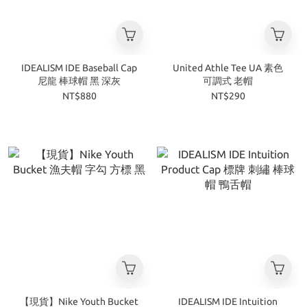
IDEALISM IDE Baseball Cap
United Athle Tee UA 素色
尼龍 棒球帽 黑 深灰
可調式 老帽
NT$880
NT$290
【現貨】Nike Youth Bucket
IDEALISM IDE Intuition