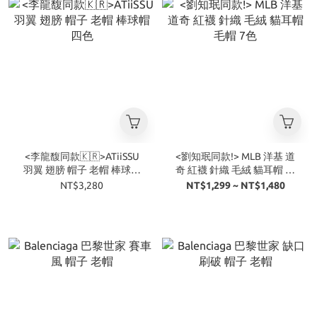
<李龍馥同款🇰🇷>ATiiSSU
<劉知珉同款!> MLB 洋基 道
羽翼 翅膀 帽子 老帽 棒球帽
奇 紅襪 針織 毛絨 貓耳帽 毛
四色
帽 7色
NT$3,280
NT$1,299 ~ NT$1,480