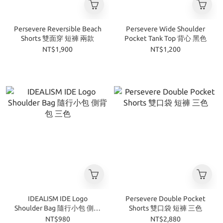
Persevere Reversible Beach
Persevere Wide Shoulder
Shorts 雙面穿 短褲 兩款
Pocket Tank Top 背心 黑色
NT$1,900
NT$1,200
IDEALISM IDE Logo
Persevere Double Pocket
Shoulder Bag 隨行小包 側背
Shorts 雙口袋 短褲 三色
包 三色
NT$980
NT$2,880