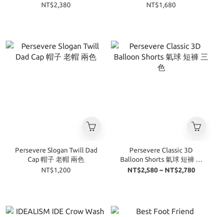
NT$2,380
NT$1,680
Persevere Slogan Twill Dad
Persevere Classic 3D
Cap 帽子 老帽 兩色
Balloon Shorts 氣球 短褲 三
色
NT$1,200
NT$2,580 ~ NT$2,780