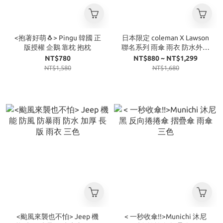
<抱著好萌🐧> Pingu 韓國 正
日本限定 coleman X Lawson
版授權 企鵝 靠枕 抱枕
聯名系列 雨傘 雨衣 防水外套
附收納袋
NT$780
NT$880 ~ NT$1,299
NT$1,580
NT$1,680
<颱風來襲也不怕> Jeep 機
< 一秒收傘!!>Munichi 沐尼