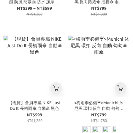
能 防風 防暴雨 防水 加厚 長
黑 反向捲捲傘 摺疊傘 雨傘
版 雨衣 三色
三色
NT$399 ~ NT$599
NT$799
NT$1,380
NT$1,380
【現貨】會員專屬 NIKE Just
<梅雨季必備☔>Munichi 沐
Do It 長柄雨傘 自動傘 黑色
尼黑 環扣 反向 自動 勾勾傘
雨傘
NT$599
NT$799
NT$1,280
NT$1,780