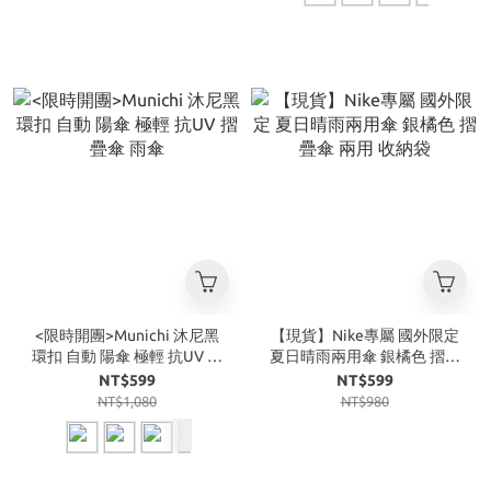
<限時開團>Munichi 沐尼黑
【現貨】Nike專屬 國外限定
環扣 自動 陽傘 極輕 抗UV 摺
夏日晴雨兩用傘 銀橘色 摺疊
疊傘 雨傘
傘 兩用 收納袋
NT$599
NT$599
NT$1,080
NT$980