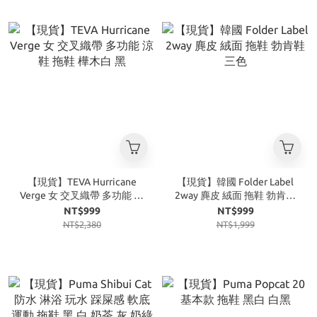
【現貨】TEVA Hurricane
【現貨】韓國 Folder Label
Verge 女 交叉織帶 多功能 涼
2way 麂皮 絨面 拖鞋 勃肯鞋
鞋 拖鞋 樺木白 黑
三色
NT$999
NT$999
NT$2,380
NT$1,999