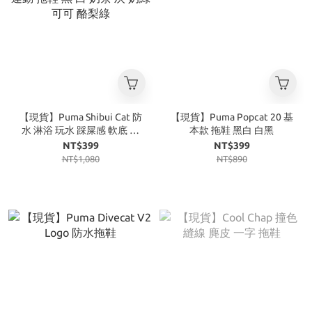
【現貨】Puma Shibui Cat 防
【現貨】Puma Popcat 20 基
水 淋浴 玩水 踩屎感 軟底 運
本款 拖鞋 黑白 白黑
動 拖鞋 黑 白 奶茶 灰 奶綠 可
NT$399
NT$399
可 酪梨綠
NT$1,080
NT$890