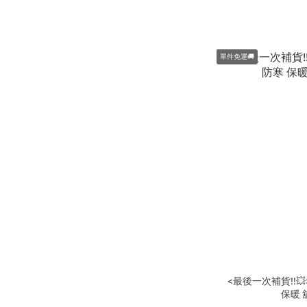
單件免運🚚
<最後一次補貨!!💥>
保暖 