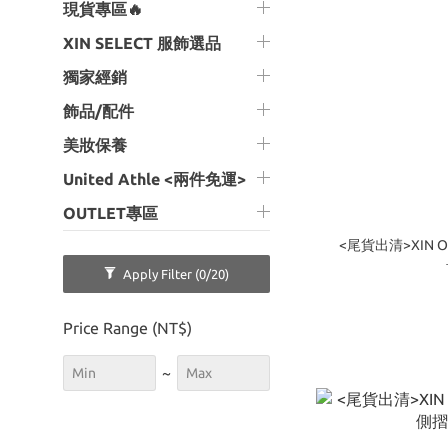
現貨專區🔥
XIN SELECT 服飾選品
獨家經銷
飾品/配件
美妝保養
United Athle <兩件免運>
OUTLET專區
<尾貨出清>XIN O
Apply Filter
(0/20)
Price Range (NT$)
~