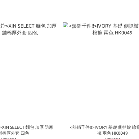
XIN SELECT 麵包 加厚 防寒
<熱銷千件!!>IVORY 基礎 側抓皺 線
舖棉厚外套 四色
褲 兩色 HK0049