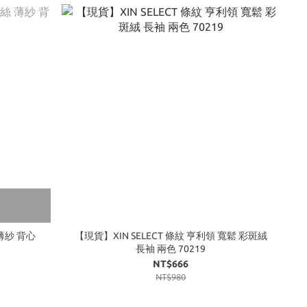
 薄紗 背心
【現貨】XIN SELECT 條紋 亨利領 寬鬆 彩斑絨
長袖 兩色 70219
NT$666
NT$980