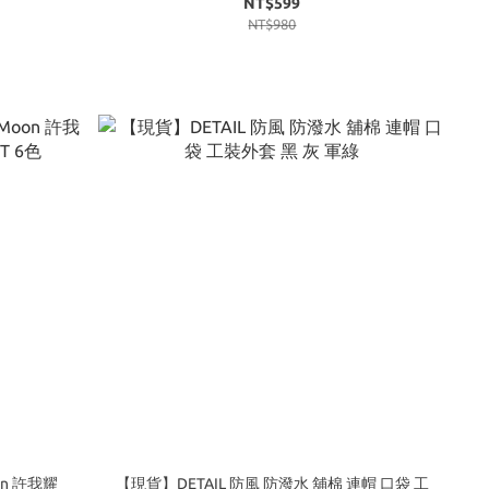
NT$599
NT$980
on 許我耀
【現貨】DETAIL 防風 防潑水 舖棉 連帽 口袋 工