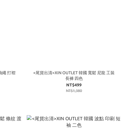
 抽繩 打褶
<尾貨出清>XIN OUTLET 韓國 寬鬆 尼龍 工裝
長褲 四色
NT$499
NT$1,380