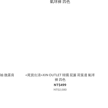
短袖 微露肩
<尾貨出清>XIN OUTLET 韓國 屁簾 荷葉邊 氣球
褲 四色
NT$499
NT$2,580