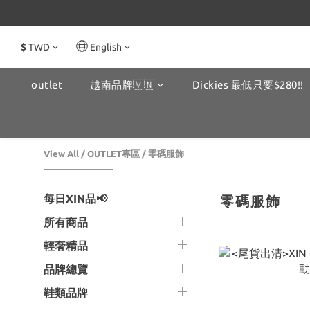
$
TWD
English
outlet
越南品牌🇻🇳
Dickies 最低只要$280!!
View All
/
OUTLET專區
/
零碼服飾
每日XIN品📢
零碼服飾
所有商品
輕奢精品
品牌總覽
鞋類品牌