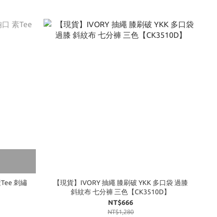
素Tee 刺繡
【現貨】IVORY 抽繩 膝刷破 YKK 多口袋 過膝
斜紋布 七分褲 三色【CK3510D】
NT$666
NT$1,280