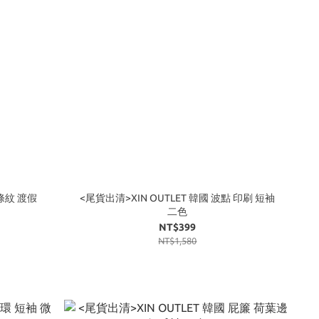
 條紋 渡假
<尾貨出清>XIN OUTLET 韓國 波點 印刷 短袖
二色
NT$399
NT$1,580