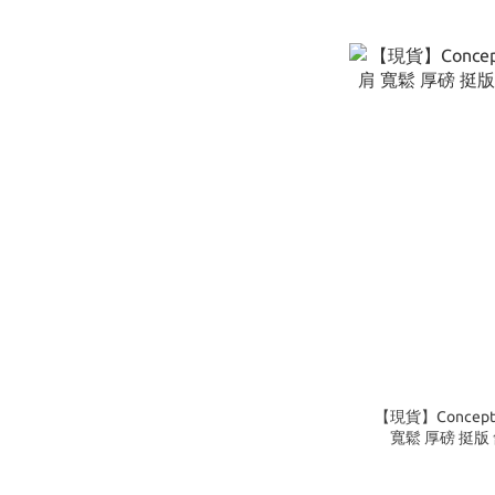
【現貨】Concept
寬鬆 厚磅 挺版