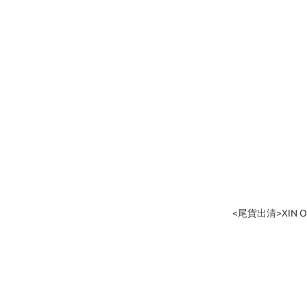
<尾貨出清>XIN O