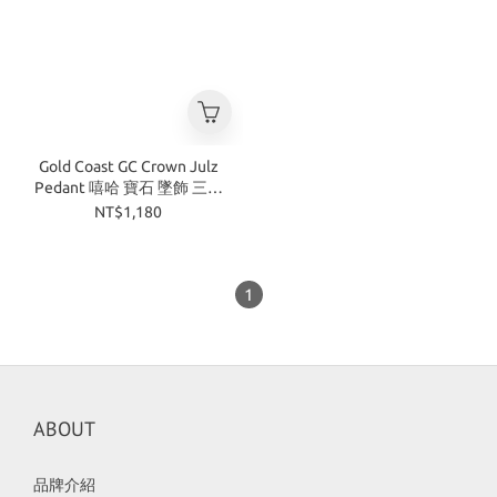
Gold Coast GC Crown Julz
Pedant 嘻哈 寶石 墜飾 三色
金 銀
NT$1,180
1
ABOUT
品牌介紹