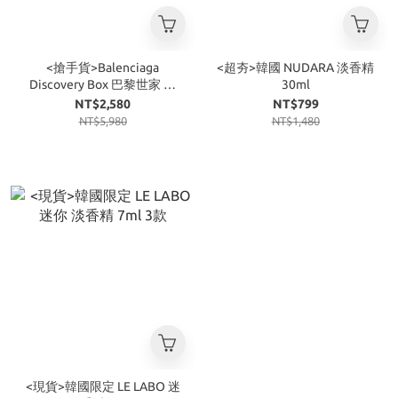
<搶手貨>Balenciaga
<超夯>韓國 NUDARA 淡香精
Discovery Box 巴黎世家 菸
30ml
盒香水組
NT$2,580
NT$799
NT$5,980
NT$1,480
<現貨>韓國限定 LE LABO 迷