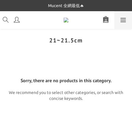
Dickies 最低$280起🔥
Mucent 全網最低🔥
Dickies 最低$280起🔥
21~21.5cm
Sorry, there are no products in this category.
We recommend you to select other categories, or search with
concise keywords.