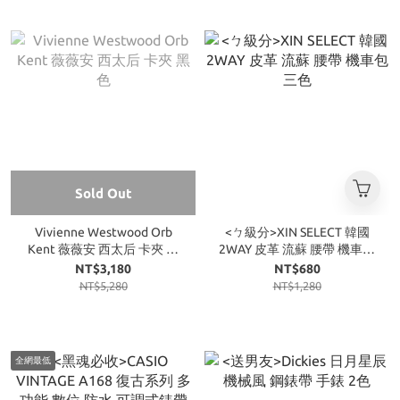
Sold Out
Vivienne Westwood Orb
<ㄅ級分>XIN SELECT 韓國
Kent 薇薇安 西太后 卡夾 黑
2WAY 皮革 流蘇 腰帶 機車包
色
三色
NT$3,180
NT$680
NT$5,280
NT$1,280
全網最低