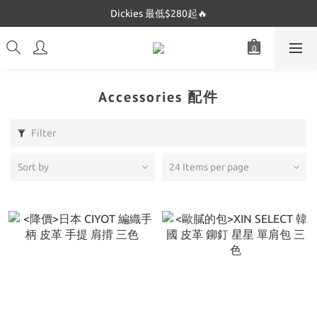
Dickies 最低$280起🔥
Dickies 最低$280起🔥
Mucent 全網最低🔥
Dickies 最低$280起🔥
Accessories 配件
Filter
Sort by
24 Items per page