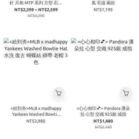
針 月相 MTP 系列 方型 石英
風 毛毯 兩款
機芯 防水 不銹鋼錶帶 手錶 2
NT$2,399 ~ NT$2,599
NT$1,199
色
NT$4,290
<給到夯>MLB x madhappy
<心心相印💕> Pandora 潘朵
Yankees Washed Bowtie
拉 心型 交織 925銀 戒指
Hat 水洗 復古 蝴蝶結 綁帶
NT$3,980
NT$1,480
老帽 3色
NT$2,180