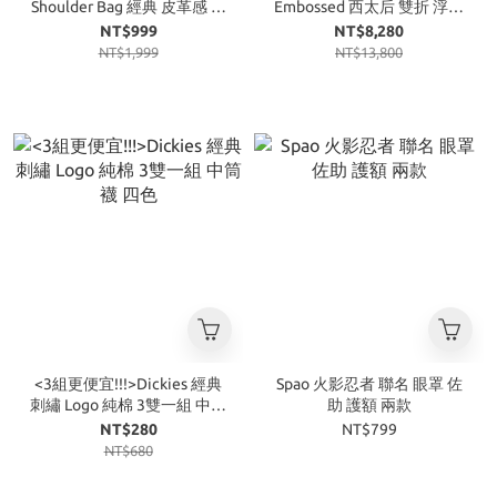
Shoulder Bag 經典 皮革感 大
Embossed 西太后 雙折 浮雕
容量 托特包 兩色
短夾 錢包 黑
NT$999
NT$8,280
NT$1,999
NT$13,800
<3組更便宜!!!>Dickies 經典
Spao 火影忍者 聯名 眼罩 佐
刺繡 Logo 純棉 3雙一組 中筒
助 護額 兩款
襪 四色
NT$280
NT$799
NT$680