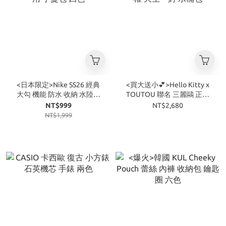
<日本限定>Nike SS26 經典
<買大送小💕>Hello Kitty x
大勾 機能 防水 收納 水陸兩
TOUTOU 聯名 三麗鷗 正版
用 手提包 四色
授權 天生一對 水桶包
NT$999
NT$2,680
NT$1,999