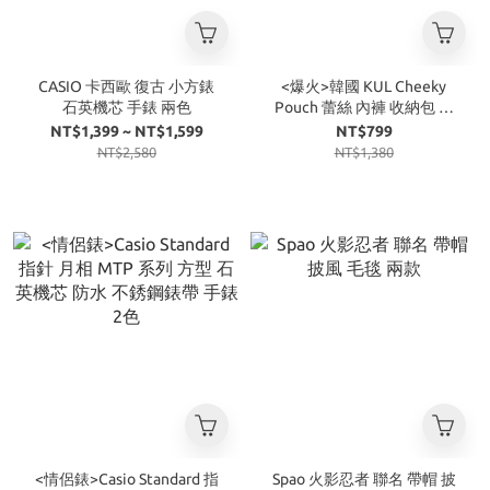
CASIO 卡西歐 復古 小方錶
<爆火>韓國 KUL Cheeky
石英機芯 手錶 兩色
Pouch 蕾絲 內褲 收納包 鑰
匙圈 六色
NT$1,399 ~ NT$1,599
NT$799
NT$2,580
NT$1,380
<情侶錶>Casio Standard 指
Spao 火影忍者 聯名 帶帽 披