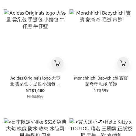
Adidas Originals logo 大容
Monchhichi Babychichi 寶寶
量 雲朵包 手提包 小錢包 牛
蒙奇奇 毛絨 吊飾
仔黑 牛仔藍
NT$1,480
NT$699
NT$2,980