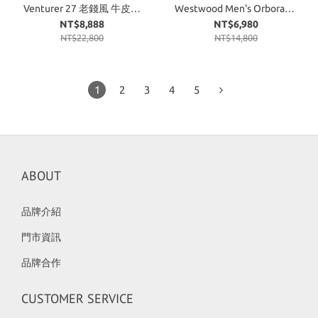
Venturer 27 老錢風 牛皮革
Westwood Men's Orborama
波士頓 碳黑
Nylon Billfold Wallet 薇薇安
NT$8,888
NT$6,980
西太后 短夾 皮夾 老花 黑色
NT$22,800
NT$14,800
1
2
3
4
5
ABOUT
品牌介紹
門市資訊
品牌合作
CUSTOMER SERVICE