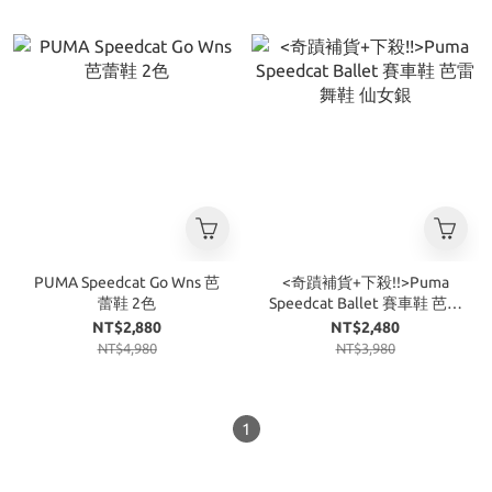
PUMA Speedcat Go Wns 芭
<奇蹟補貨+下殺!!>Puma
蕾鞋 2色
Speedcat Ballet 賽車鞋 芭雷
舞鞋 仙女銀
NT$2,880
NT$2,480
NT$4,980
NT$3,980
1