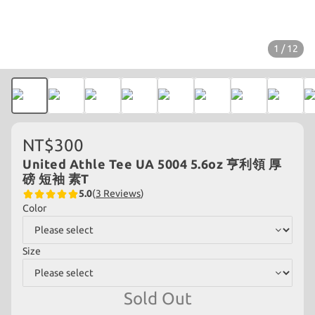
1 / 12
NT$300
United Athle Tee UA 5004 5.6oz 亨利領 厚
磅 短袖 素T
5.0
(
3 Reviews
)
Color
Size
Sold Out