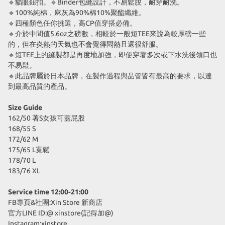
🔹貓眼鈕扣。🔹Binder包縫設計，不易鬆脫，耐穿耐洗。
🔹100%純棉，麻灰為90%棉10%聚酯纖維。
🔹四種顏色任你挑選，高CP值穿搭必備。
🔹介於中間值5.6oz之磅數，相較於一般短TEE來說為較厚磅一些
的，但在炎熱的天氣也不會覺得悶熱且還很舒服。
🔹短TEE上的縫製都是再度地加強，即使穿著多次或下水洗後領口也
不易鬆。
🔹此品牌屬於日本品牌，在製作過程與品管皆有最高的要求，以達
到最高品質的產品。
Size Guide
162/50 著S女孩可蓋屁股
168/55 S
172/62 M
175/65 L寬鬆
178/70 L
183/76 XL
Service time 12:00-21:00
FB專頁&社團:Xin Store 新商店
官方LINE ID:@ xinstore(記得加@)
Instagram:xinstore_