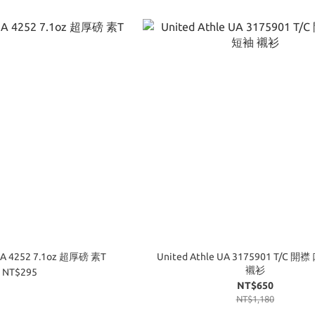
 UA 4252 7.1oz 超厚磅 素T
United Athle UA 3175901 T/C 
襯衫
NT$295
NT$650
NT$1,180