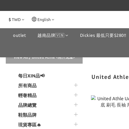
$
TWD
English
outlet
越南品牌🇻🇳
Dickies 最低只要$280!!
View All
/
United Athle <兩件免運>
每日XIN品📢
United At
所有商品
輕奢精品
品牌總覽
鞋類品牌
現貨專區🔥