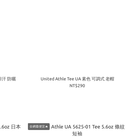
濕 排汗 防曬
United Athle Tee UA 素色 可調式 老帽
NT$290
全網最便宜🔥