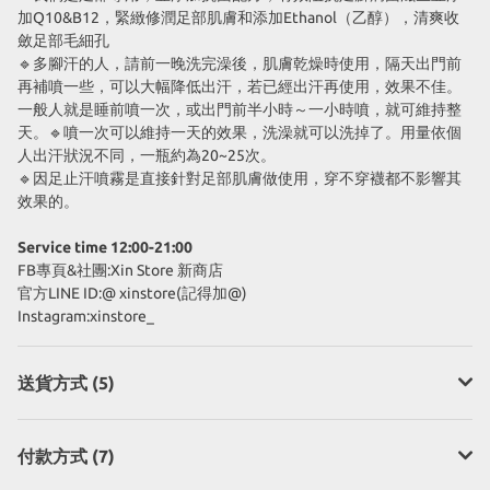
加Q10&B12，緊緻修潤足部肌膚和添加Ethanol（乙醇），清爽收
斂足部毛細孔
🔹多腳汗的人，請前一晚洗完澡後，肌膚乾燥時使用，隔天出門前
再補噴一些，可以大幅降低出汗，若已經出汗再使用，效果不佳。
一般人就是睡前噴一次，或出門前半小時～一小時噴，就可維持整
天。🔹噴一次可以維持一天的效果，洗澡就可以洗掉了。用量依個
人出汗狀況不同，一瓶約為20~25次。
🔹因足止汗噴霧是直接針對足部肌膚做使用，穿不穿襪都不影響其
效果的。
Service time 12:00-21:00
FB專頁&社團:Xin Store 新商店
官方LINE ID:@ xinstore(記得加@)
Instagram:xinstore_
送貨方式 (5)
付款方式 (7)