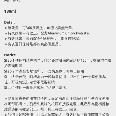
180ml
Detail
🔹無死角－可360度噴塗，趾縫防護無死角。
🔹持久效果－有效止汗配方Aluminum Chlorohydrate。
🔹有效抗菌－通過SGS檢驗報告，足部抗菌測試。
🔹炎炎夏日保持足部乾爽必備產品 。
Notice
Step 1
使用前請先搖勻，噴頭距離腳底或趾縫約15cm，微量均勻噴
於表面即可
Step 2
本產品質地溫和，不含防腐劑，可每日使用
Step 3
最佳使用時機為前一晚睡前使用，或出門前一小時使用為
佳，可視情況決定需不需要補噴
Step 4
使用一般肥皂或沐浴品即可清潔
🔹除臭噴霧是使用在鞋子內，而足清新止汗抗菌噴霧則是直接使用
在足部肌膚上，從產生異味的根源直接做處理，此產品為衛福部核
准通過的有效足部止汗劑，真正有效止汗除臭。
🔹我們是足部專用，並添加抗菌配方，有效阻抗足癬病菌滋生並添