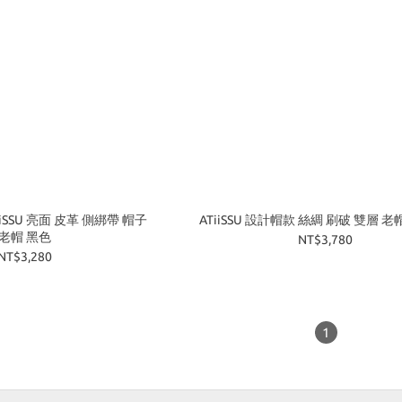
iSSU 亮面 皮革 側綁帶 帽子
ATiiSSU 設計帽款 絲綢 刷破 雙層 老帽
老帽 黑色
NT$3,780
NT$3,280
1