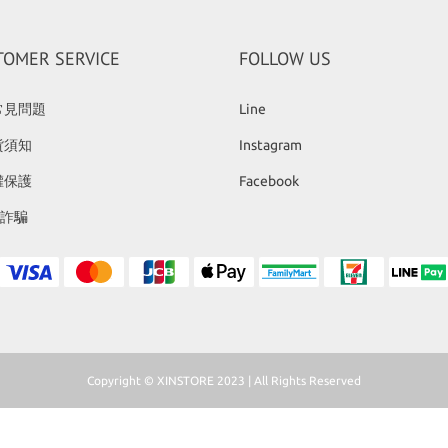
TOMER SERVICE
FOLLOW US
常見問題
Line
貨須知
Instagram
權保護
Facebook
反詐騙
Copyright © XINSTORE 2023 | All Rights Reserved