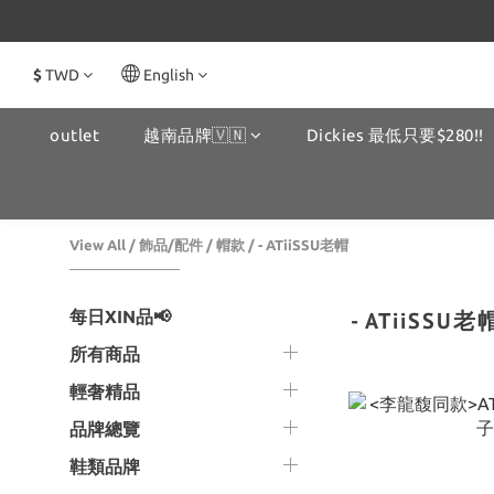
$
TWD
English
outlet
越南品牌🇻🇳
Dickies 最低只要$280!!
View All
/
飾品/配件
/
帽款
/
- ATiiSSU老帽
每日XIN品📢
- ATiiSSU老
所有商品
輕奢精品
品牌總覽
鞋類品牌