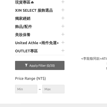
現貨專區🔥
XIN SELECT 服飾選品
獨家經銷
飾品/配件
美妝保養
United Athle <兩件免運>
OUTLET專區
<李龍馥同款>ATi
Apply Filter
(0/20)
Price Range (NT$)
~