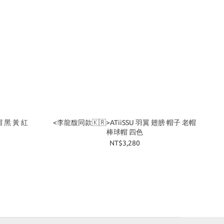
 黑 黃 紅
<李龍馥同款🇰🇷>ATiiSSU 羽翼 翅膀 帽子 老帽
棒球帽 四色
NT$3,280