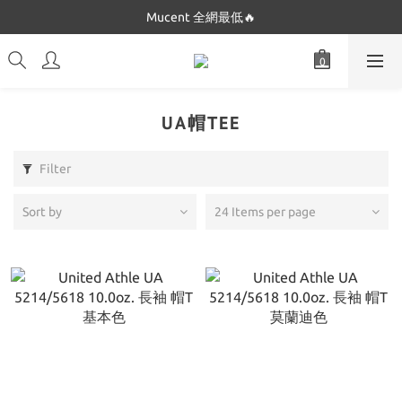
Dickies 最低只要$5XX!!
Mucent 全網最低🔥
Dickies 最低只要$5XX!!
UA帽TEE
Filter
Sort by
24 Items per page