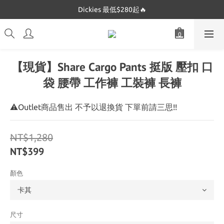
Dickies 最低$280起🔥
Dickies 最低$280起🔥
Mucent 全網最低🔥
Dickies 最低$280起🔥
【現貨】Share Cargo Pants 挺版 壓扣 口
袋 腰帶 工作褲 工裝褲 長褲
⚠Outlet商品售出 不予以退換貨 下單前請三思!!
NT$1,280
NT$399
顏色
尺寸