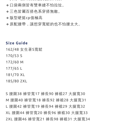
🔹
口袋兩側皆有雙車縫不怕拉扯。
🔹
三色皆屬百搭色系穿搭無敵。
🔹
版型硬挺cp值極高
🔹
原配腰帶，讓想穿寬鬆的也不怕腰太大。
Size Guide
162/48 女生著S寬鬆
170/53 S
172/60 M
177/65 L
181/70 XL
185/80 2XL
S 腰圍38 褲管寬17 褲長90 褲襠27 大腿寬30
M 腰圍40 褲管寬18 褲長92 褲襠28 大腿寬31
L 腰圍42 褲管寬19 褲長94 褲襠29 大腿寬32
XL 腰圍44 褲管寬20 褲長96 褲襠30 大腿寬33
2XL 腰圍46 褲管寬21 褲長98 褲襠31 大腿寬34