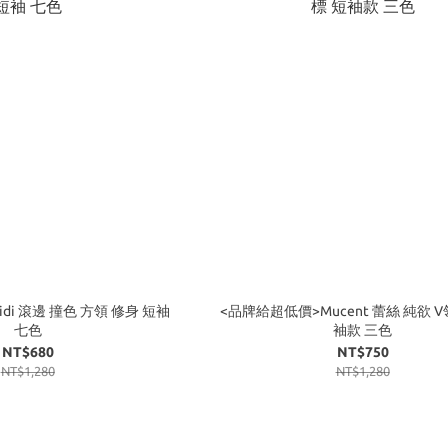
g Midi 滾邊 撞色 方領 修身 短袖
<品牌給超低價>Mucent 蕾絲 純欲 V
七色
袖款 三色
NT$680
NT$750
NT$1,280
NT$1,280