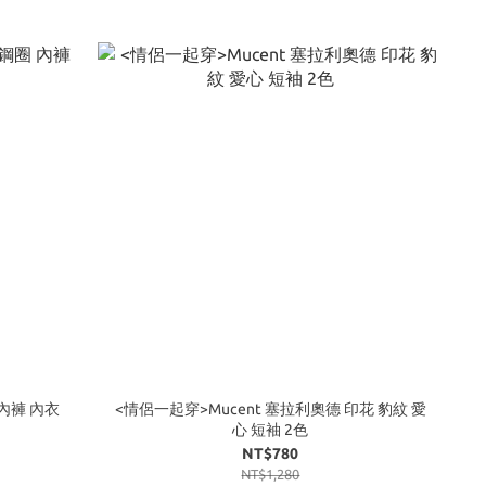
圈 內褲 內衣
<情侶一起穿>Mucent 塞拉利奧德 印花 豹紋 愛
心 短袖 2色
NT$780
NT$1,280