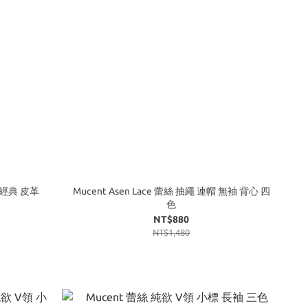
ag 經典 皮革
Mucent Asen Lace 蕾絲 抽繩 連帽 無袖 背心 四
色
NT$880
NT$1,480