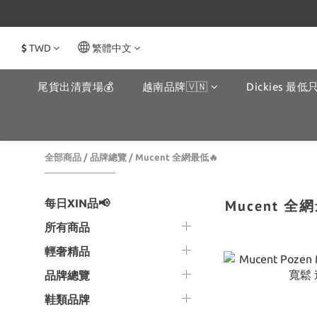
$
TWD
繁體中文
尾貨出清賣場💰
越南品牌🇻🇳
Dickies 最低只
全部商品
/
品牌總覽
/
Mucent 全網最低🔥
每日XIN品📢
Mucent 全
所有商品
輕奢精品
品牌總覽
鞋類品牌