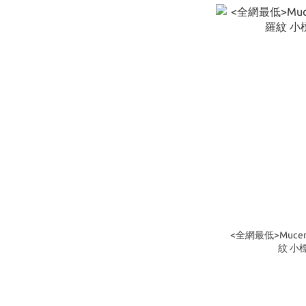
<全網最低>Mucent B
紋 小