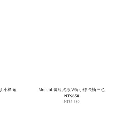
領 小標 短
Mucent 蕾絲 純欲 V領 小標 長袖 三色
NT$650
NT$1,280