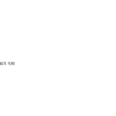
惡魔 貓耳 毛帽