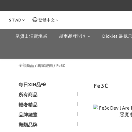
$
TWD
繁體中文
尾貨出清賣場💰
越南品牌🇻🇳
Dickies 最低只
全部商品
/
獨家經銷
/
Fe3C
每日XIN品📢
Fe3C
所有商品
輕奢精品
品牌總覽
鞋類品牌