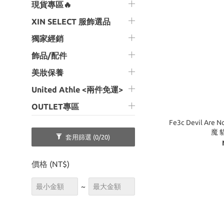
現貨專區🔥
XIN SELECT 服飾選品
獨家經銷
飾品/配件
美妝保養
United Athle <兩件免運>
OUTLET專區
Fe3c Devil Are N
魔 
套用篩選
(0/20)
價格 (NT$)
~