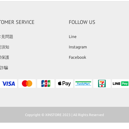
TOMER SERVICE
FOLLOW US
常見問題
Line
貨須知
Instagram
權保護
Facebook
反詐騙
Copyright © XINSTORE 2023 | All Rights Reserved