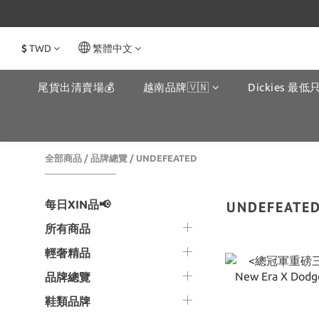
$
TWD
繁體中文
尾貨出清賣場💰
越南品牌🇻🇳
Dickies 最低只
全部商品
/
品牌總覽
/
UNDEFEATED
每日XIN品📢
UNDEFEATE
所有商品
輕奢精品
品牌總覽
鞋類品牌