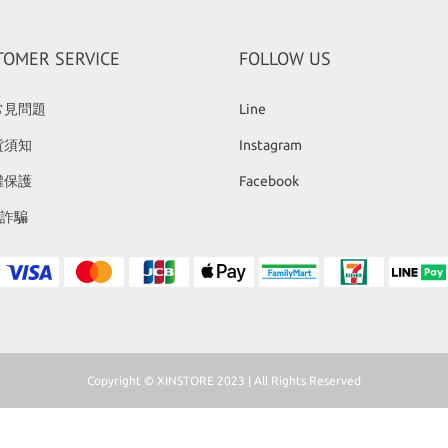
TOMER SERVICE
FOLLOW US
常見問題
Line
貨須知
Instagram
權保護
Facebook
反詐騙
Copyright © XINSTORE 2023 | All Rights Reserved