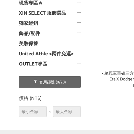
現貨專區🔥
XIN SELECT 服飾選品
獨家經銷
飾品/配件
美妝保養
United Athle <兩件免運>
OUTLET專區
<總冠軍重磅三方聯名!
Era X Dod
套用篩選
(0/20)
價格 (NT$)
~