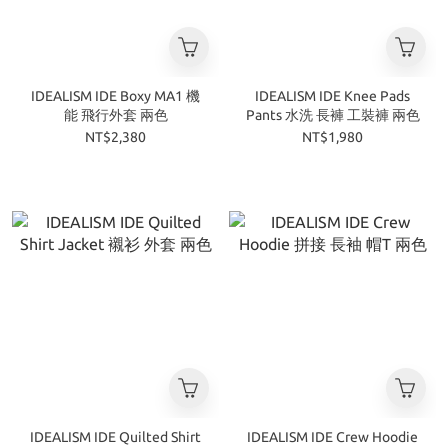
IDEALISM IDE Boxy MA1 機
IDEALISM IDE Knee Pads
能 飛行外套 兩色
Pants 水洗 長褲 工裝褲 兩色
NT$2,380
NT$1,980
IDEALISM IDE Quilted Shirt
IDEALISM IDE Crew Hoodie