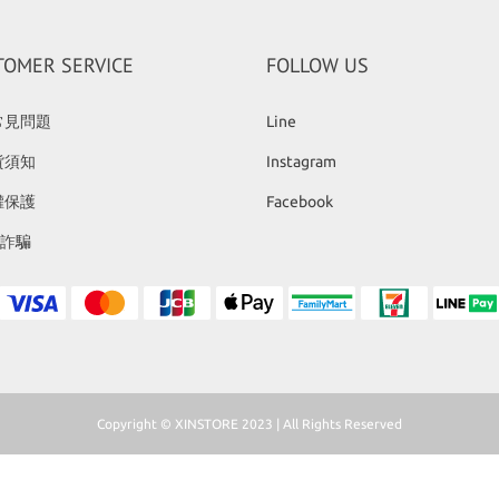
TOMER SERVICE
FOLLOW US
常見問題
Line
貨須知
Instagram
權保護
Facebook
反詐騙
Copyright © XINSTORE 2023 | All Rights Reserved