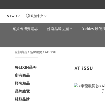
$
TWD
繁體中文
尾貨出清賣場💰
越南品牌🇻🇳
Dickies 最低只
全部商品
/
品牌總覽
/
ATiiSSU
每日XIN品📢
ATiiSSU
所有商品
輕奢精品
品牌總覽
鞋類品牌