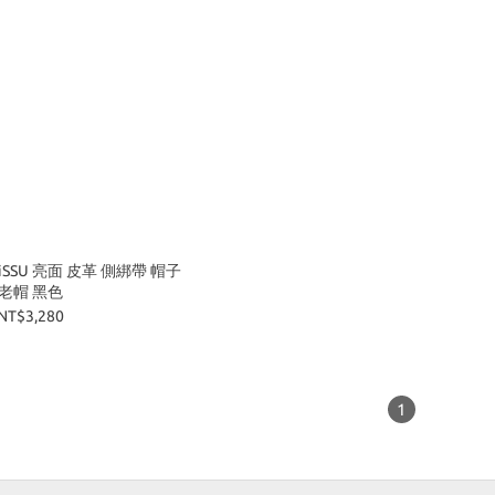
iSSU 亮面 皮革 側綁帶 帽子
老帽 黑色
NT$3,280
1