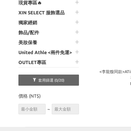
現貨專區🔥
XIN SELECT 服飾選品
獨家經銷
飾品/配件
美妝保養
United Athle <兩件免運>
OUTLET專區
<李龍馥同款>ATi
套用篩選
(0/20)
價格 (NT$)
~