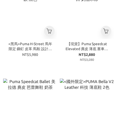
<黑馬>Puma H-Street 馬年
【現貨】Puma Speedcat
限定 鉚釘 皮革 馬鞍 設計款
Elevated 麂皮 薄底 賽車鞋
黑色
米白 奶油米棕
NT$5,980
NT$2,880
NT$3,280