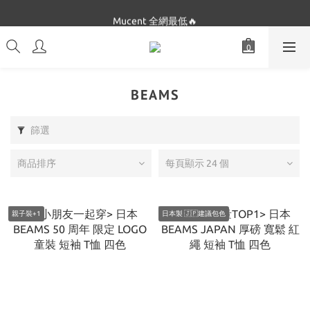
Dickies 最低$280起🔥
Mucent 全網最低🔥
Dickies 最低$280起🔥
BEAMS
篩選
商品排序
每頁顯示 24 個
親子裝+1
日本製 🇯🇵建議包色