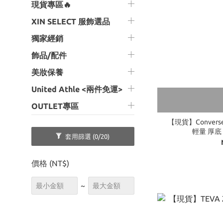
現貨專區🔥
XIN SELECT 服飾選品
獨家經銷
飾品/配件
美妝保養
United Athle <兩件免運>
OUTLET專區
【現貨】Converse 
輕量 厚底
套用篩選
(0/20)
價格 (NT$)
~