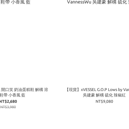
 開口笑 奶油蛋糕鞋 解構 溶
【現貨】xVESSEL G.O.P Lows by Va
粗鞋帶 小香風 藍
吳建豪 解構 硫化 辣椒紅
NT$2,680
NT$9,080
NT$3,980