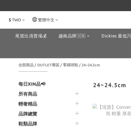
$
TWD
繁體中文
尾貨出清賣場💰
越南品牌🇻🇳
Dickies 最低只
全部商品
/
OUTLET專區
/
零碼球鞋
/
24~24.5cm
每日XIN品📢
24~24.5cm
所有商品
輕奢精品
品牌總覽
鞋類品牌