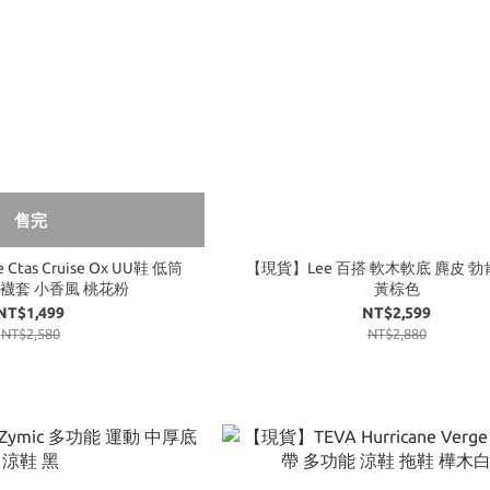
售完
Ctas Cruise Ox UU鞋 低筒
【現貨】Lee 百搭 軟木軟底 麂皮 勃
 襪套 小香風 桃花粉
黃棕色
NT$1,499
NT$2,599
NT$2,580
NT$2,880