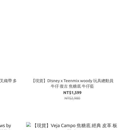
 交叉織帶 多
【現貨】DIsney x Teenmix woody 玩具總動員
牛仔 復古 焦糖底 牛仔藍
NT$1,599
NT$2,980