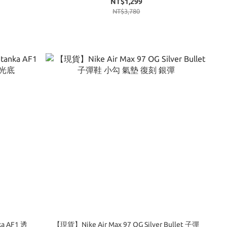
NT$1,299
NT$3,780
ka AF1 透
【現貨】Nike Air Max 97 OG Silver Bullet 子彈