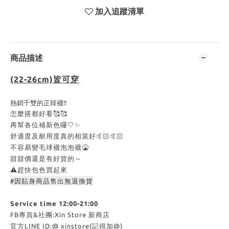
加入追蹤清單
商品描述
(22-26cm)皆可穿
熱銷千雙的正韓襪‼️
怎麼搭都好看🥰🥰
再幫各位補新色囉🤍✨
舒適度及耐用度真的相當好🤙🏻🤙🏻
不容易變毛球襪泡泡襪🤮
甜甜價還是有好貨的～
⚠️趕快包色買起來
#因貼身商品售出無退換貨
Service time 12:00-21:00
FB專頁&社團:Xin Store 新商店
官方LINE ID:@ xinstore(記得加@)