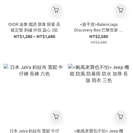
DIOR 迪奧 癮誘 唇膏 限量 高
<搶手貨>Balenciaga
級定製 刺繡 外殼 蕊心 3款
Discovery Box 巴黎世家 菸
盒香水組
NT$1,280 ~ NT$1,680
NT$2,580
NT$5,980
日本 JaVa 斜紋布 寬鬆 牛仔
<颱風來襲也不怕> Jeep 機