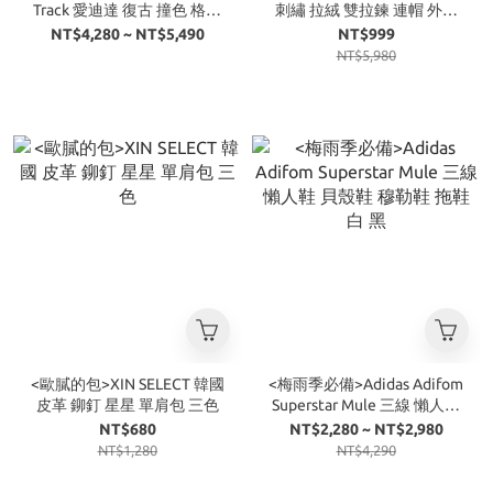
Track 愛迪達 復古 撞色 格紋
刺繡 拉絨 雙拉鍊 連帽 外套
雙拉鍊設計 外套 褲子 女版
復古
NT$4,280 ~ NT$5,490
NT$999
NT$5,980
<歐膩的包>XIN SELECT 韓國
<梅雨季必備>Adidas Adifom
皮革 鉚釘 星星 單肩包 三色
Superstar Mule 三線 懶人鞋
貝殼鞋 穆勒鞋 拖鞋 白 黑
NT$680
NT$2,280 ~ NT$2,980
NT$1,280
NT$4,290