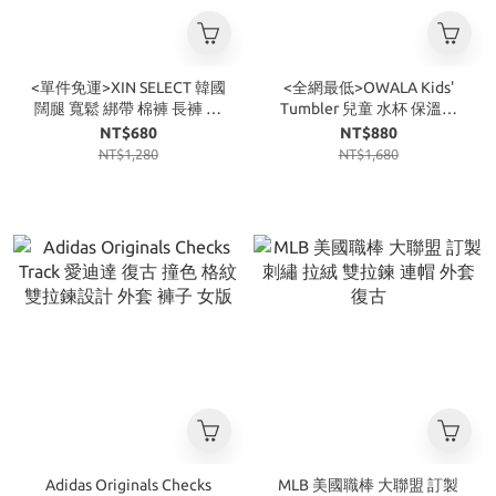
<單件免運>XIN SELECT 韓國
<全網最低>OWALA Kids'
闊腿 寬鬆 綁帶 棉褲 長褲 灰
Tumbler 兒童 水杯 保溫杯
色
355ml
NT$680
NT$880
NT$1,280
NT$1,680
Adidas Originals Checks
MLB 美國職棒 大聯盟 訂製