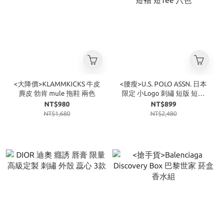
<大降價>KLAMMKICKS 牛皮
<腰瘦>U.S. POLO ASSN. 日本
麂皮 勃肯 mule 拖鞋 兩色
限定 小Logo 刺繡 短版 短袖
短Tee 八色
NT$980
NT$899
NT$1,680
NT$2,480