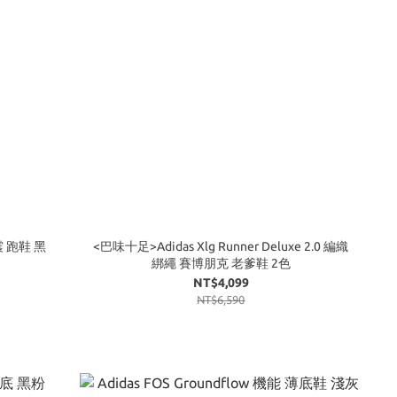
緩震 跑鞋 黑
<巴味十足>Adidas Xlg Runner Deluxe 2.0 編織
綁繩 賽博朋克 老爹鞋 2色
NT$4,099
NT$6,590