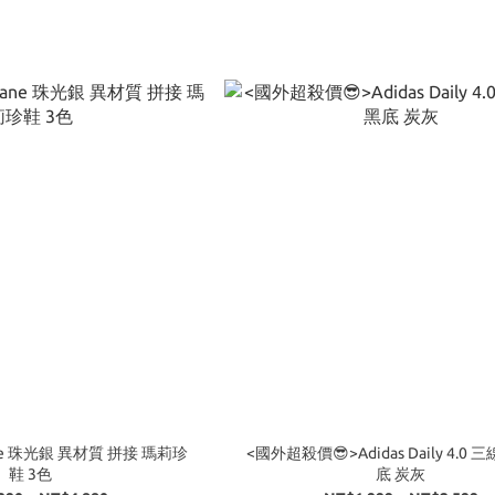
 Jane 珠光銀 異材質 拼接 瑪莉珍
<國外超殺價😎>Adidas Daily 4.0 
鞋 3色
底 炭灰