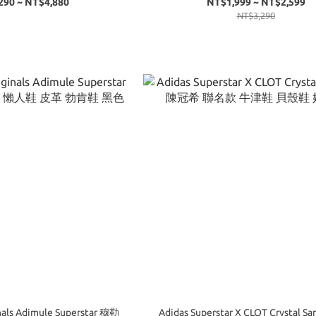
290 ~ NT$4,880
NT$1,999 ~ NT$2,599
NT$3,290
als Adimule Superstar 穆勒
Adidas Superstar X CLOT Crystal Sa