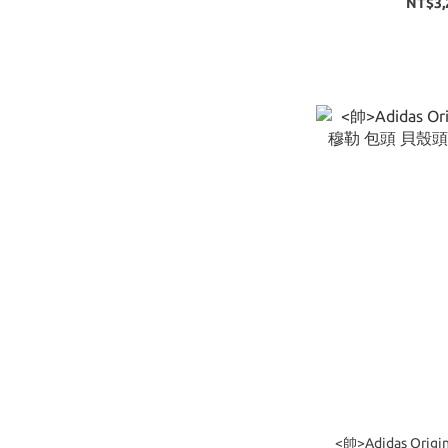
NT$3,
<帥>Adidas Origin