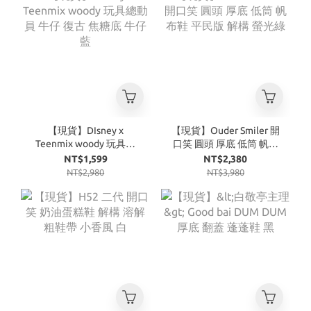
【現貨】DIsney x
【現貨】Ouder Smiler 開
Teenmix woody 玩具總
口笑 圓頭 厚底 低筒 帆布
動員 牛仔 復古 焦糖底 牛
鞋 平民版 解構 螢光綠
NT$1,599
NT$2,380
仔藍
NT$2,980
NT$3,980