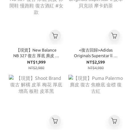
【現貨】New Balance
<復古回歸>Adidas
NB 327 復古 厚底 麂皮 休
Originals Superstar ll 皮
閒鞋 慢跑鞋 復古酒紅 #
革 貝克頭 摩卡奶茶
NT$1,999
NT$2,599
女款
NT$2,980
NT$4,980