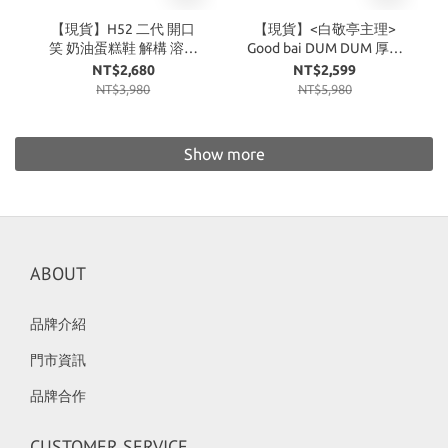
【現貨】H52 二代 開口
【現貨】<白敬亭主理>
笑 奶油蛋糕鞋 解構 溶解
Good bai DUM DUM 厚底
粗鞋帶 小香風 白
翻蓋 蓬蓬鞋 黑
NT$2,680
NT$2,599
NT$3,980
NT$5,980
Show more
ABOUT
品牌介紹
門市資訊
品牌合作
CUSTOMER SERVICE