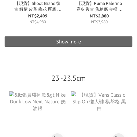
【現貨】Shoot Brand 復
【現貨】Puma Palermo
古 解構 皮革 梅花 厚底 增
麂皮 復古 焦糖底 金標 復
高 板鞋 皮革黑
古紅
NT$2,499
NT$2,880
NT$4,980
NT$3,980
Show more
23~23.5cm