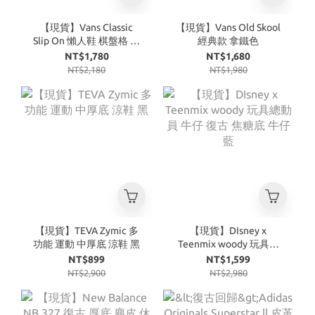
【現貨】Vans Classic
【現貨】Vans Old Skool
Slip On 懶人鞋 棋盤格 黑
經典款 拿鐵色
白
NT$1,780
NT$1,680
NT$2,180
NT$1,980
【現貨】TEVA Zymic 多
【現貨】DIsney x
功能 運動 中厚底 涼鞋 黑
Teenmix woody 玩具總
動員 牛仔 復古 焦糖底 牛
NT$899
NT$1,599
仔藍
NT$2,900
NT$2,980