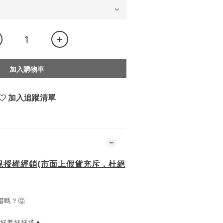
加入購物車
加入追蹤清單
規授權經銷(市面上假貨充斥，杜絕
嗎？🤔
好看好好搭🔥