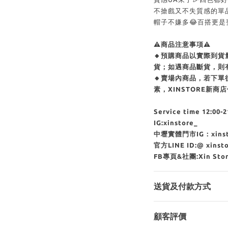
不搶戲又不失質感的單品👍🏻
帽子不嫌多😂百搭更是
⚠商品注意事項⚠
🔸預購商品以實際到
貨；如遇商品斷貨，則
🔸賣場內商品，若下
素，XINSTORE新
Service time 12:00-2
IG:xinstore_
中壢實體門市IG：xinsto
官方LINE ID:@ xins
FB專頁&社團:Xin Sto
送貨及付款方式
顧客評價