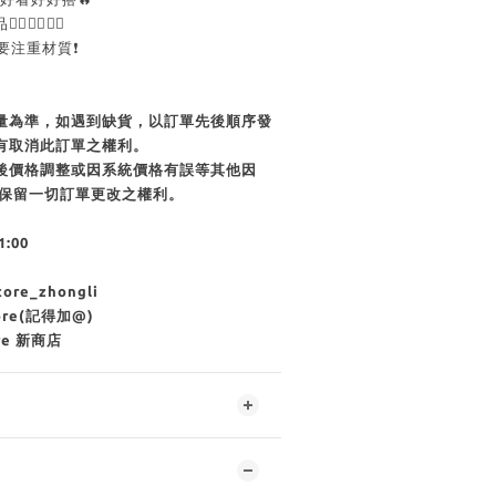
🏻👍🏻
要注重材質❗️
貨量為準，如遇到缺貨，以訂單先後順序發
有取消此訂單之權利。
單後價格調整或因系統價格有誤等其他因
商店保留一切訂單更改之權利。
1:00
re_zhongli
tore(記得加@)
re 新商店