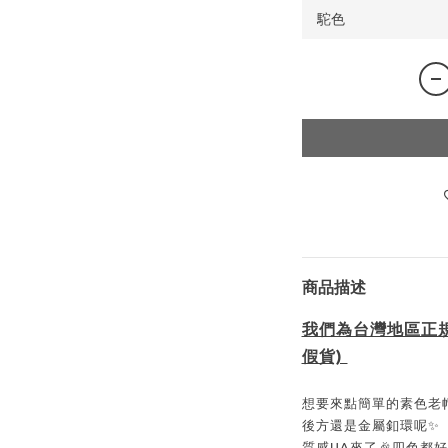
商品描述
我們為台灣地區正
假貨)
想要來點簡單的素色老帽
後方還是金屬釦環呢✨
質感UA來了🎉四色都好