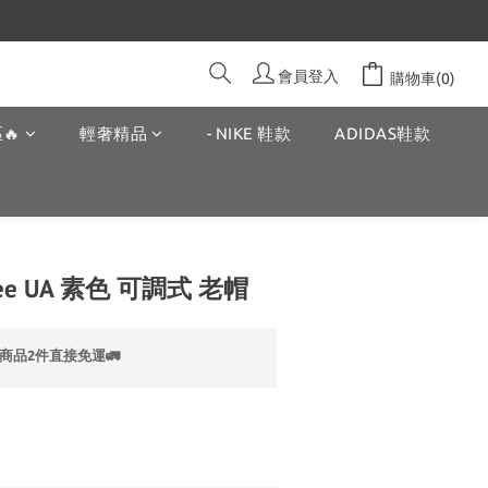
會員登入
購物車(0)
🔥
輕奢精品
- NIKE 鞋款
ADIDAS鞋款
e Tee UA 素色 可調式 老帽
商品2件直接免運🚛