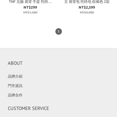
TNF 北臉 肩背 手提 托特包
古 肩背包 托特包 棕褐色 2款
帆布包
NT$299
NT$2,599
NT$1,580
NT$4,980
1
ABOUT
品牌介紹
門市資訊
品牌合作
CUSTOMER SERVICE