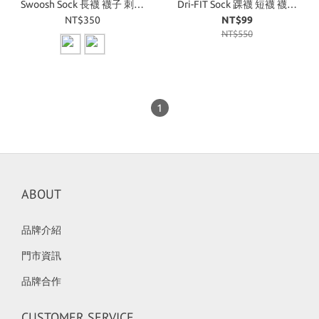
Swoosh Sock 長襪 襪子 刺繡
Dri-FIT Sock 踝襪 短襪 襪子
Air Max 二色
三雙一組
NT$350
NT$99
NT$550
1
ABOUT
品牌介紹
門市資訊
品牌合作
CUSTOMER SERVICE