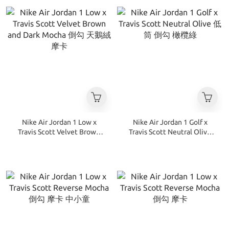
Nike Air Jordan 1 Low x
Nike Air Jordan 1 Golf x
Travis Scott Velvet Brown
Travis Scott Neutral Olive
and Dark Mocha 倒勾 天鵝絨
低筒 倒勾 橄欖綠
摩卡