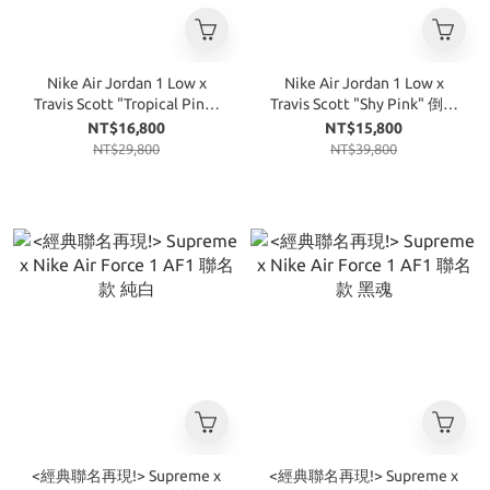
Nike Air Jordan 1 Low x
Nike Air Jordan 1 Low x
Travis Scott "Tropical Pink"
Travis Scott "Shy Pink" 倒勾
倒勾 粉紅
淺粉
NT$16,800
NT$15,800
NT$29,800
NT$39,800
<經典聯名再現!> Supreme x
<經典聯名再現!> Supreme x