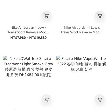
Nike Air Jordan 1 Low x
Nike Air Jordan 1 Low x
Travis Scott Reverse Mocha
Travis Scott Reverse Mocha
倒勾 摩卡 中小童
倒勾 摩卡
NT$7,980 ~ NT$19,880