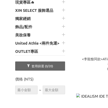
現貨專區🔥
XIN SELECT 服飾選品
獨家經銷
飾品/配件
美妝保養
United Athle <兩件免運>
OUTLET專區
<李龍馥同款>ATi
套用篩選
(0/20)
價格 (NT$)
~