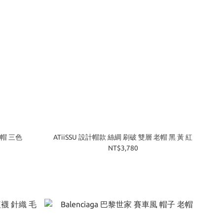
毛帽 三色
ATiiSSU 設計帽款 絲綢 刷破 雙層 老帽 黑 黃 紅
NT$3,780