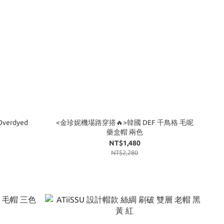
verdyed
<金珍妮機場路穿搭🔥>韓國 DEF 千鳥格 毛呢
藥盒帽 兩色
NT$1,480
NT$2,280