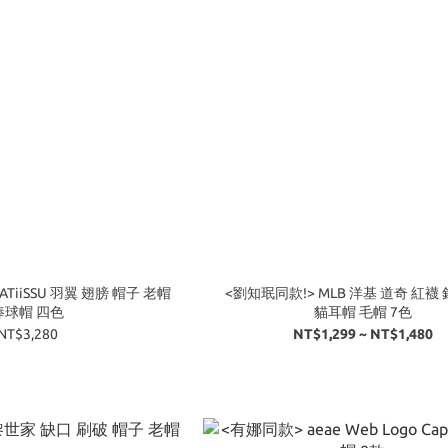
TiiSSU 羽翼 翅膀 帽子 老帽
<劉知珉同款!> MLB 洋基 道奇 紅襪
棒球帽 四色
貓耳帽 毛帽 7色
NT$3,280
NT$1,299 ~ NT$1,480