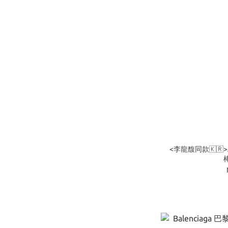
<李龍馥同款🇰🇷>A