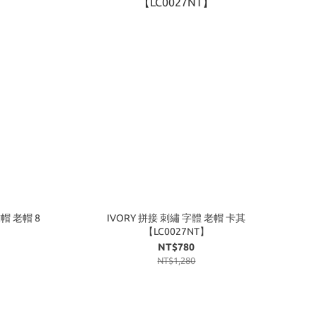
球帽 老帽 8
IVORY 拼接 刺繡 字體 老帽 卡其
【LC0027NT】
NT$780
NT$1,280