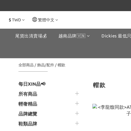
$
TWD
繁體中文
尾貨出清賣場💰
越南品牌🇻🇳
Dickies 最低只
全部商品
/
飾品/配件
/
帽款
每日XIN品📢
帽款
所有商品
輕奢精品
品牌總覽
鞋類品牌