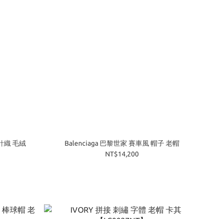
 針織 毛絨
Balenciaga 巴黎世家 賽車風 帽子 老帽
NT$14,200