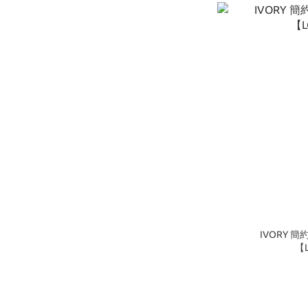
IVORY 簡
【L