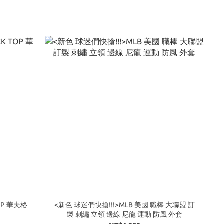
TOP 華夫格
<新色 球迷們快搶!!!>MLB 美國 職棒 大聯盟 訂
製 刺繡 立領 邊線 尼龍 運動 防風 外套