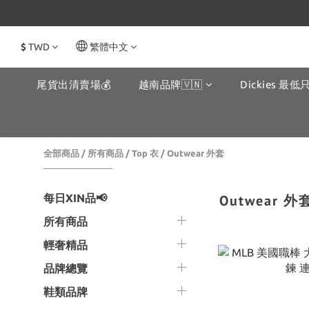
$
TWD
繁體中文
尾貨出清賣場💰
越南品牌🇻🇳
Dickies 最低只
全部商品
/
所有商品
/
Top 衣
/
Outwear 外套
每日XIN品📢
Outwear 外
所有商品
輕奢精品
品牌總覽
鞋類品牌