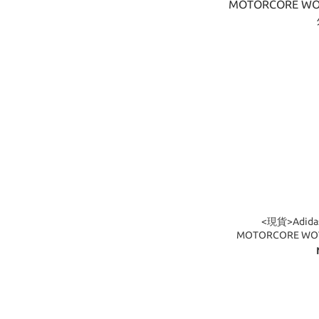
<現貨>Adidas
MOTORCORE WO