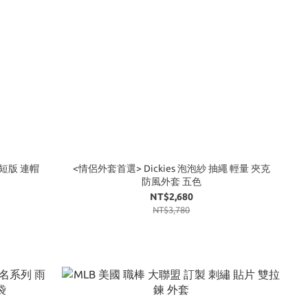
Up 短版 連帽
<情侶外套首選> Dickies 泡泡紗 抽繩 輕量 夾克
防風外套 五色
NT$2,680
NT$3,780