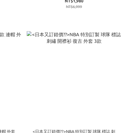
NT$1,980
NT$6,999
 連帽 外套
<日本又訂錯價??>NBA 特別訂製 球隊 標誌 刺