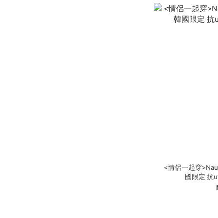
<情侶一起穿>Nautica
國限定 抗u